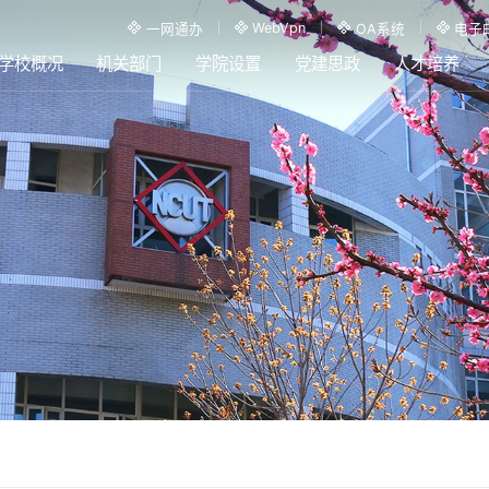
WebVpn
一网通办
OA系统
电子
学校概况
机关部门
学院设置
党建思政
人才培养