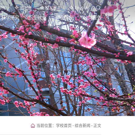
English
邮件
图书馆
校友服务
科学研究
招生就业
师资队伍
公共服务
当前位置：
学校首页
-
综合新闻
-
正文