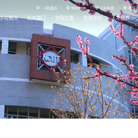
WebVpn
一网通办
OA系统
电子
学校概况
机关部门
学院设置
党建思政
人才培养