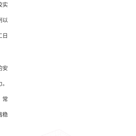
校实
例以
工日
的安
力。
，常
谐稳