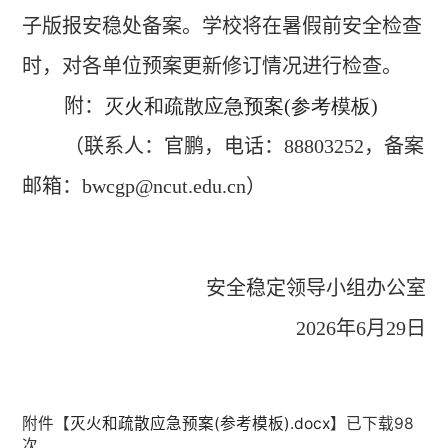
子版报安稳处备案。学校将在暑假前安全检查
时，对各单位预案更新修订情况进行检查。
附：
灭火和疏散应急预案(参考模板)
（联系人：官鹏，电话：
88803252
，备案
邮箱：
bwcgp@ncut.edu.cn
）
安全稳定领导小组办公室
2026
年
6
月
29
日
附件【
灭火和疏散应急预案(参考模板).docx
】已下载
98
次