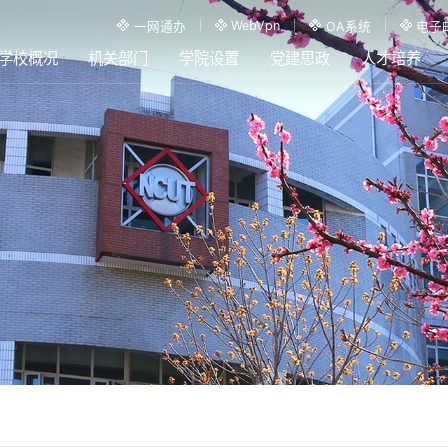
WebVpn
一网通办
OA系统
电子
学校概况
机关部门
学院设置
党建思政
人才培养