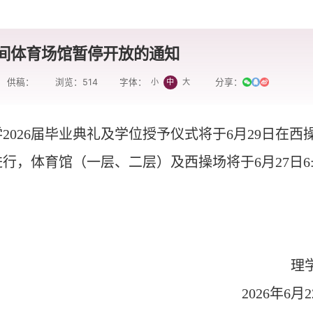
间体育场馆暂停开放的通知
供稿：
浏览：
514
分享：
小
中
大
字体：
学
2026
届毕业典礼及学位授予仪式将于
6
月
29
日在西
进行，体育馆（一层、二层）及西操场将于
6
月
27
日
6
理
2026
年
6
月
2