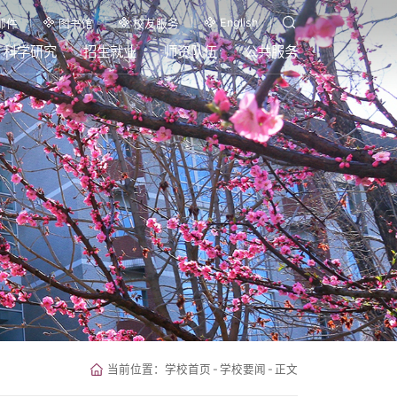
English
邮件
图书馆
校友服务
科学研究
招生就业
师资队伍
公共服务
当前位置：
学校首页
-
学校要闻
-
正文