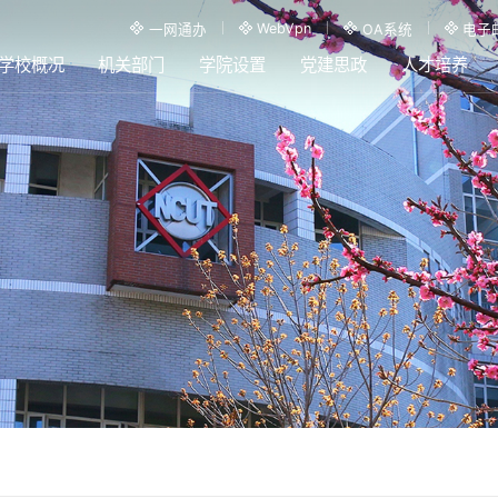
WebVpn
一网通办
OA系统
电子
学校概况
机关部门
学院设置
党建思政
人才培养