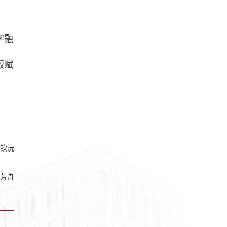
字融
版赋
钦沅
芳舟