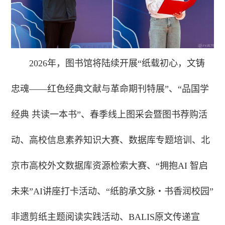
2026年，图书馆将陆续开展“纸载初心，文铸
忠魂——红色经典文献与革命期刊特展”、“品国学
经典 共读一本书”、春季线上图采会暨图书荐购活
动、高校信息素养知识大赛、数据库专题培训、北
京市高校外文数据库资源检索大赛、“拥抱AI 智启
未来”AI讲座打卡活动、“纸韵承文脉・书香润校园”
非遗剪纸主题阅读实践活动、BALIS原文传递宣