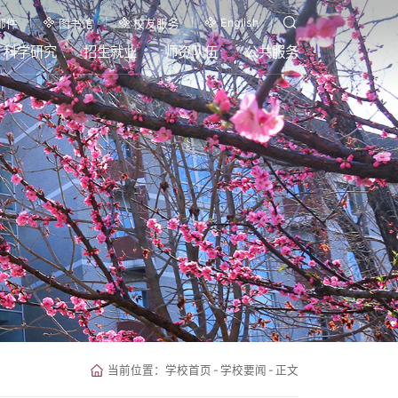
English
邮件
图书馆
校友服务
科学研究
招生就业
师资队伍
公共服务
当前位置：
学校首页
-
学校要闻
-
正文