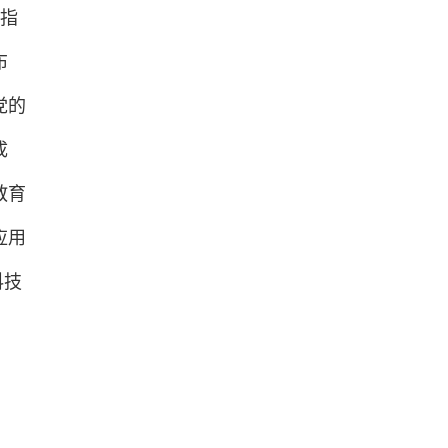
指
布
党的
成
教育
应用
科技