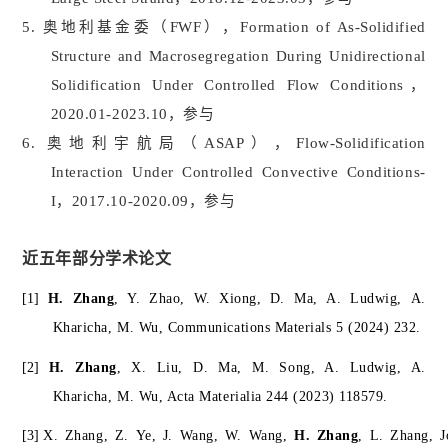
5.
奥地利基金委（
FWF
），
Formation of As-Solidified
Structure and Macrosegregation During Unidirectional
Solidification Under Controlled Flow Conditions
，
2020.01-2023.10
，参与
6.
奥地利宇航局（
ASAP
），
Flow-Solidification
Interaction Under Controlled Convective Conditions-
I
，
2017.10-2020.09
，参与
近五年部分学术论文
[1]
H.
Zhang
,
Y.
Zhao,
W.
Xiong,
D. Ma,
A.
Ludwig,
A.
Kharicha, M. Wu, Communications Materials 5 (2024) 232.
[2]
H. Zhang
, X. Liu, D. Ma, M. Song, A. Ludwig, A.
Kharicha, M. Wu, Acta Materialia 244 (2023) 118579.
[3]
X.
Zhang,
Z.
Ye,
J.
Wang,
W.
Wang,
H.
Zhang
,
L.
Zhang,
J