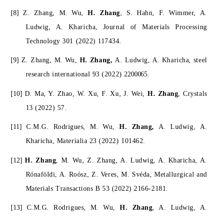
[8]
Z. Zhang, M. Wu,
H. Zhang
, S. Hahn, F. Wimmer, A.
Ludwig, A. Kharicha, Journal of Materials Processing
Technology 301 (2022) 117434.
[9]
Z. Zhang, M. Wu,
H. Zhang,
A. Ludwig, A. Kharicha, steel
research international 93 (2022)
2200065.
[10]
D. Ma, Y. Zhao, W. Xu, F. Xu, J. Wei,
H. Zhang
, Crystals
13 (2022) 57.
[11]
C.M.G. Rodrigues, M.
Wu,
H. Zhang,
A. Ludwig, A.
Kharicha, Materialia 23 (2022) 101462.
[12]
H. Zhang
, M. Wu, Z. Zhang, A. Ludwig, A. Kharicha, A.
Rónaföldi, A. Roósz, Z. Veres, M. Svéda, Metallurgical and
Materials Transactions B 53 (2022) 2166-2181.
[13]
C.M.G. Rodrigues, M. Wu,
H. Zhang
, A. Ludwig, A.