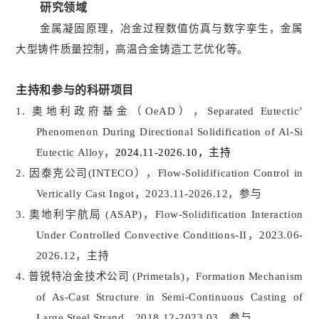
研究领域
金属凝固原理，冶金过程数值仿真与数字孪生，金属
大型铸件质量控制，高温合金铸造工艺优化等。
主持和参与的科研项目
1.
奥地利政府基金（
OeAD
），
Separated
E
utectic’
P
henomenon
D
uring
D
irectional
S
olidification of Al-Si
E
utectic
A
lloy
，
2024.11-2026.10
，主持
2.
因泰克公司
(INTECO
），
Flow-Solidification Control in
Vertically Cast Ingot
，
2023.11-2026.12
，参与
3.
奥地利宇航局
(ASAP)
，
Flow-Solidification Interaction
Under Controlled Convective Conditions-II
，
2023.06-
2026.12
，主持
4.
普锐特冶金技术公司
(Primetals)
，
Formation Mechanism
of As-Cast Structure in Semi-Continuous Casting of
Large Steel Strand
，
2018.12-2023.03
，
参与