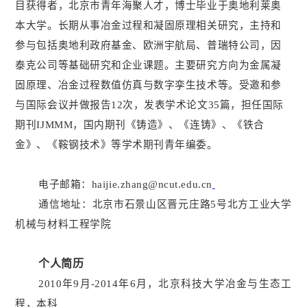
目获得者，北京市青年海聚人才，博士毕业于奥地利莱奥
本大学。长期从事冶金过程和凝固原理相关研究，主持和
参与包括奥地利政府基金、欧洲宇航局、普瑞特公司，因
泰克公司等基础研究和企业课题。主要研究方向为金属凝
固原理、冶金过程数值仿真与数字孪生技术等。受邀和参
与国际会议并做报告
12
次，发表学术论文
35
篇，担任国际
期刊
IJMMM
，国内期刊《铸造》、《连铸》、《铁合
金》、《鞍钢技术》等学术期刊青年编委。
电子邮箱：
haijie.zhang@ncut.edu.cn
通信地址：北京市石景山区晋元庄路
5
号北方工业大学
机械与材料工程学院
个人简历
2010
年
9
月
-2014
年
6
月，北京科技大学冶金与生态工
程，本科