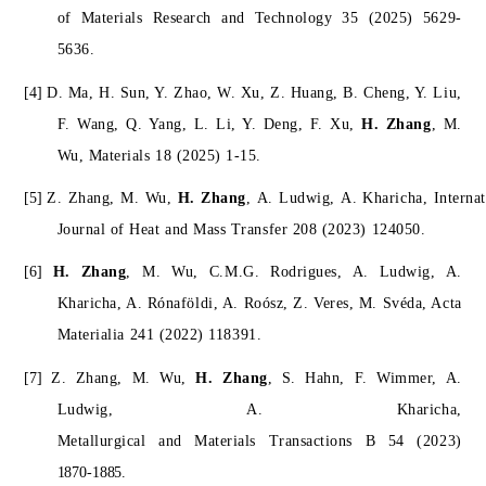
of Materials Research and Technology 35 (2025) 5629-
5636.
[4]
D. Ma, H. Sun, Y. Zhao, W. Xu, Z. Huang, B. Cheng, Y. Liu,
F. Wang, Q. Yang, L. Li, Y. Deng, F. Xu,
H. Zhang
, M.
Wu, Materials 18 (2025) 1-15.
[5]
Z.
Zhang,
M.
Wu,
H.
Zhang
,
A.
Ludwig,
A.
Kharicha,
Interna
Journal of Heat and Mass Transfer 208 (2023) 124050.
[6]
H. Zhang
, M. Wu, C.M.G. Rodrigues, A. Ludwig, A.
Kharicha, A. Rónaföldi, A. Roósz, Z. Veres, M. Svéda, Acta
Materialia 241 (2022) 118391.
[7]
Z. Zhang, M. Wu,
H. Zhang
, S. Hahn, F. Wimmer, A.
Ludwig, A. Kharicha,
Metallurgical
and
Materials
Transactions
B
54
(2023)
1870-1885.