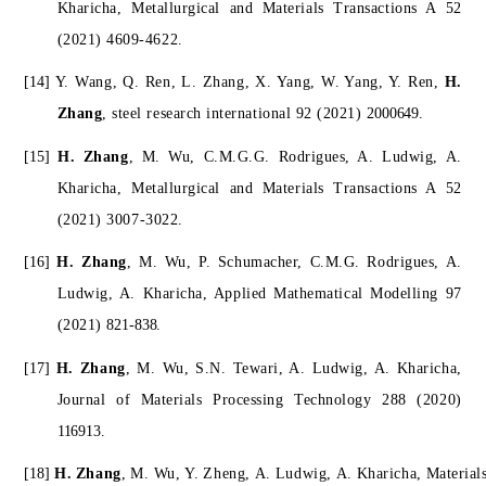
Kharicha, Metallurgical and Materials Transactions A 52
(2021) 4609-4622.
[14]
Y. Wang, Q. Ren, L. Zhang, X. Yang, W. Yang, Y. Ren,
H.
Zhang
, steel research international 92 (2021)
2000649.
[15]
H. Zhang
, M. Wu, C.M.G.G. Rodrigues, A. Ludwig, A.
Kharicha, Metallurgical and Materials Transactions A 52
(2021) 3007-3022.
[16]
H. Zhang
, M. Wu, P. Schumacher, C.M.G. Rodrigues, A.
Ludwig, A. Kharicha, Applied Mathematical Modelling 97
(2021)
821-838.
[17]
H. Zhang
, M. Wu, S.N. Tewari, A. Ludwig, A. Kharicha,
Journal of Materials Processing Technology 288 (2020)
116913.
[18]
H.
Zhang
,
M.
Wu,
Y.
Zheng,
A.
Ludwig,
A.
Kharicha,
Material