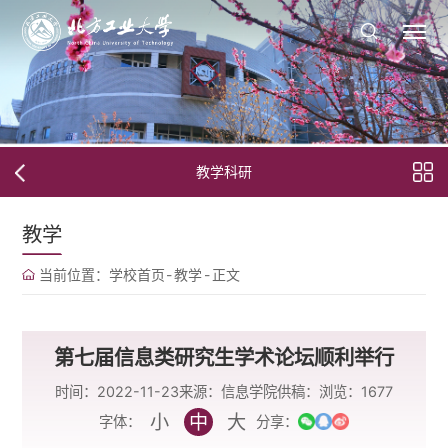
教学科研
教学
当前位置：
学校首页
-
教学
-
正文
第七届信息类研究生学术论坛顺利举行
时间：2022-11-23
来源：信息学院
供稿：
浏览：
1677
小
中
大
字体：
分享：