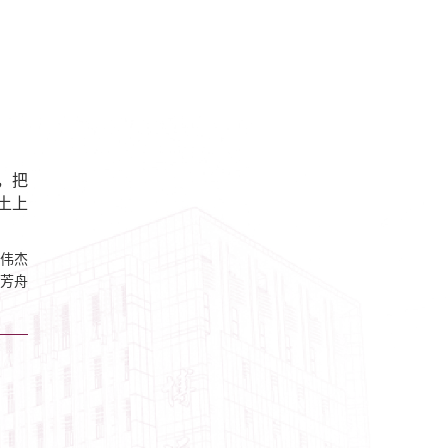
，把
土上
伟杰
芳舟