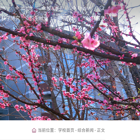
English
邮件
图书馆
校友服务
科学研究
招生就业
师资队伍
公共服务
当前位置：
学校首页
-
综合新闻
-
正文