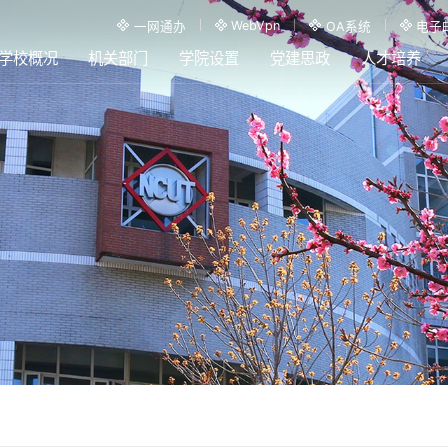
WebVpn
一网通办
OA系统
电子
学校概况
机关部门
学院设置
党建思政
人才培养