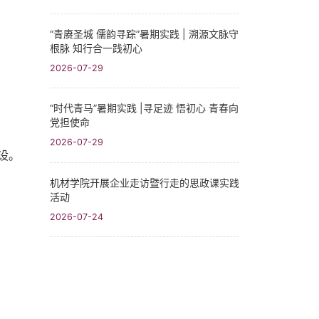
“青赓圣城 儒韵寻踪”暑期实践​ | 溯源文脉守
根脉 知行合一践初心
2026-07-29
“时代青马”暑期实践 |寻足迹 悟初心 青春向
党担使命
2026-07-29
设。
机材学院开展企业走访暨行走的思政课实践
活动
2026-07-24