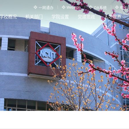
WebVpn
一网通办
OA系统
电子
学校概况
机关部门
学院设置
党建思政
人才培养