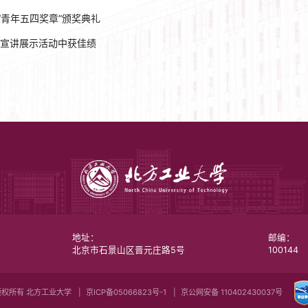
“青年五四奖章”颁奖典礼
宣讲展示活动中获佳绩
地址：
邮编：
北京市石景山区晋元庄路5号
100144
版权所有 北方工业大学
京ICP备05066823号-1
京公网安备 110402430037号