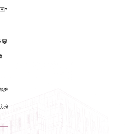
国”
重要
重
杨姣
芳舟