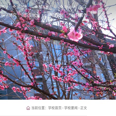
English
邮件
图书馆
校友服务
科学研究
招生就业
师资队伍
公共服务
当前位置：
学校首页
-
学校要闻
-
正文