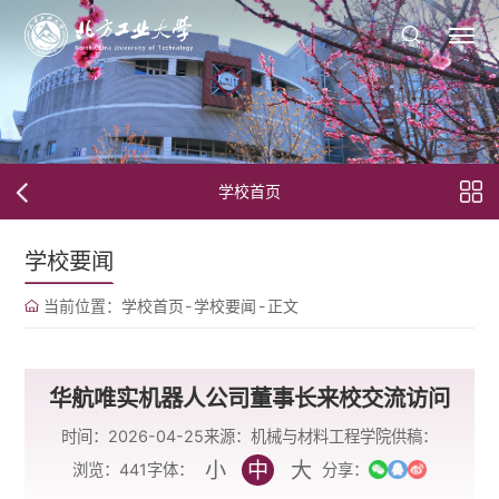
学校首页
学校要闻
当前位置：
学校首页
-
学校要闻
-
正文
华航唯实机器人公司董事长来校交流访问
时间：2026-04-25
来源：机械与材料工程学院
供稿：
小
中
大
字体：
浏览：
441
分享：