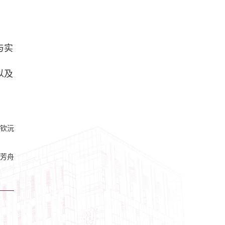
与实
以及
钦沅
芳舟