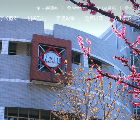
WebVpn
一网通办
OA系统
电子
学校概况
机关部门
学院设置
党建思政
人才培养