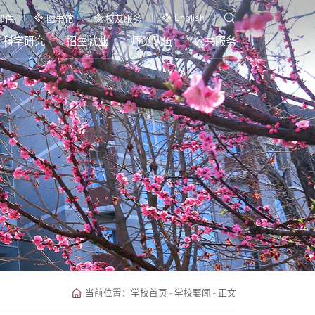
English
邮件
图书馆
校友服务
科学研究
招生就业
师资队伍
公共服务
当前位置：
学校首页
-
学校要闻
-
正文