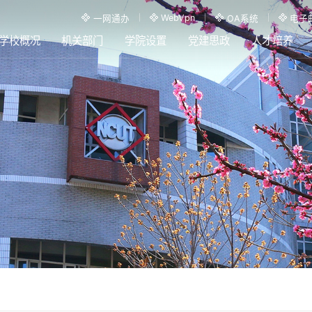
WebVpn
一网通办
OA系统
电子
学校概况
机关部门
学院设置
党建思政
人才培养