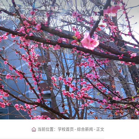
English
邮件
图书馆
校友服务
科学研究
招生就业
师资队伍
公共服务
当前位置：
学校首页
-
综合新闻
-
正文