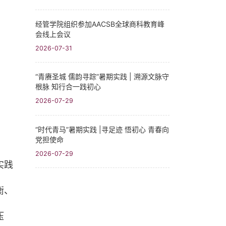
经管学院组织参加AACSB全球商科教育峰
会线上会议
2026-07-31
“青赓圣城 儒韵寻踪”暑期实践​ | 溯源文脉守
根脉 知行合一践初心
2026-07-29
“时代青马”暑期实践 |寻足迹 悟初心 青春向
党担使命
2026-07-29
实践
衡、
压