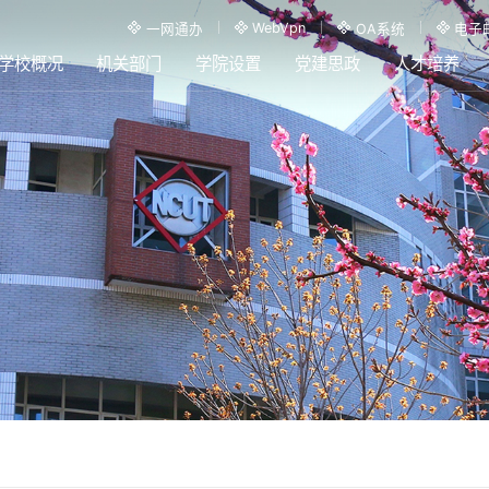
WebVpn
一网通办
OA系统
电子
学校概况
机关部门
学院设置
党建思政
人才培养