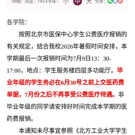
小
中
大
字体：
供稿：
浏览：
1454
分享：
各学院：
按照北京市医保中心学生公费医疗报销的
有关规定，
结合我校
2026
年暑假时间安排
，本
学期最后一次报销时间为
7
月
9
日
13
：
30-
17:00
，地点：学生服务楼四层多功能厅。
毕
业年级的学生务必在
6
月
30
号之前上交医药费
单据，
7
月份之后不再享受公费医疗待遇。
非
毕业年级的同学请安排好时间完成本学期的医
药费报销。
本通知未尽事宜参照《北方工业大学学生