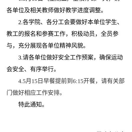
各单位及相关教师做好教学进度调整。
2.
各学院、各分工会要做好本单位学生、
教工的报名和参赛工作，积极动员，全员参
与，充分展现各单位精神风貌。
3.
请各单位做好安全工作预案，确保运动
会安全、有序举行。
4.5
月
15
日早餐提前到
6:15
开餐，请有关部
门做好相应工作安排。
特此通知。