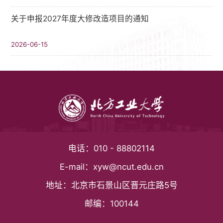
关于申报2027年度大修改造项目的通知
2026-06-15
电话：
010 - 88802114
E-mail：
xyw@ncut.edu.cn
地址：
北京市石景山区晋元庄路5号
邮编：
100144