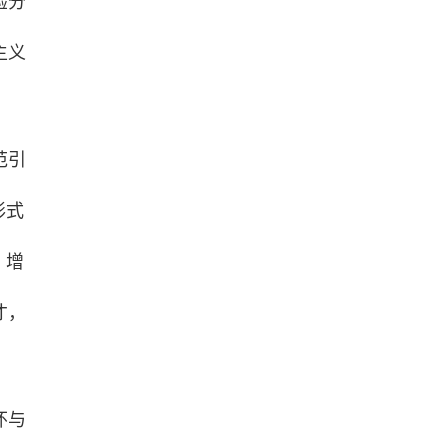
验分
主义
范引
形式
，增
才，
怀与