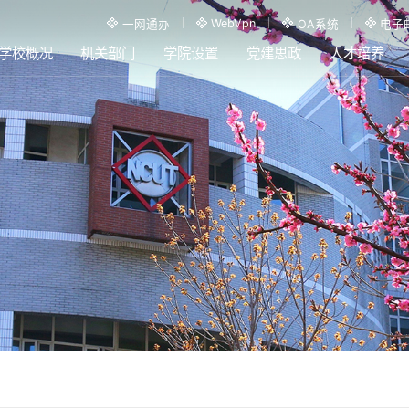
WebVpn
一网通办
OA系统
电子
学校概况
机关部门
学院设置
党建思政
人才培养