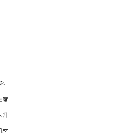
科
主席
人升
机材