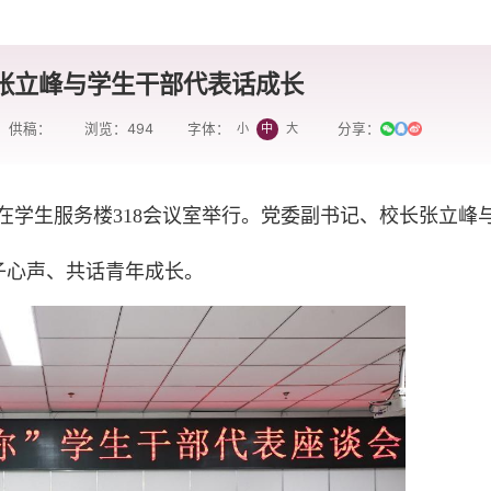
| 张立峰与学生干部代表话成长
供稿：
浏览：
494
分享：
小
中
大
字体：
动在学生服务楼318会议室举行。党委副书记、校长张立峰与
子心声、共话青年成长。