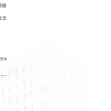
流碰
此次
芳舟