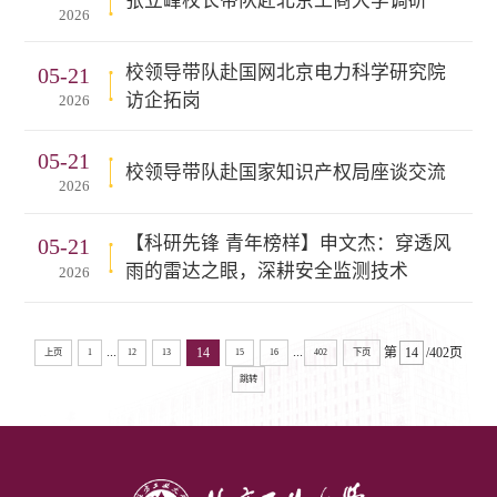
张立峰校长带队赴北京工商大学调研
2026
校领导带队赴国网北京电力科学研究院
05-21
访企拓岗
2026
05-21
校领导带队赴国家知识产权局座谈交流
2026
【科研先锋 青年榜样】申文杰：穿透风
05-21
雨的雷达之眼，深耕安全监测技术
2026
...
...
14
第
/402页
上页
1
12
13
15
16
402
下页
跳转